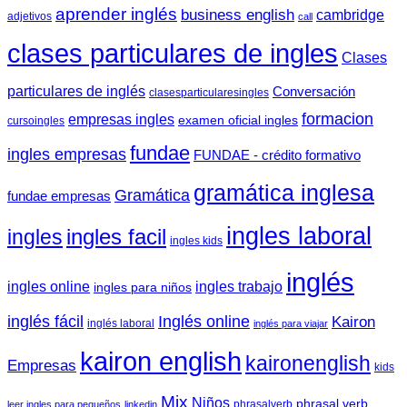
aprender inglés
business english
cambridge
adjetivos
call
clases particulares de ingles
Clases
particulares de inglés
Conversación
clasesparticularesingles
formacion
empresas ingles
examen oficial ingles
cursoingles
fundae
ingles empresas
FUNDAE - crédito formativo
gramática inglesa
Gramática
fundae empresas
ingles laboral
ingles facil
ingles
ingles kids
inglés
ingles trabajo
ingles online
ingles para niños
inglés fácil
Inglés online
Kairon
inglés laboral
inglés para viajar
kairon english
kaironenglish
Empresas
kids
Mix
Niños
phrasal verb
phrasalverb
leer ingles para pequeños
linkedin