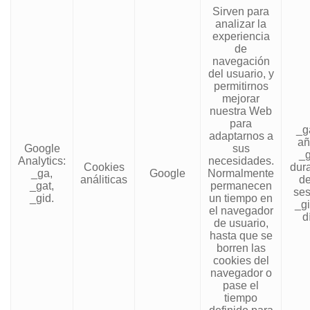
Sirven para
analizar la
experiencia
de
navegación
del usuario, y
permitirnos
mejorar
nuestra Web
para
_g
adaptarnos a
añ
Google
sus
_g
Analytics:
necesidades.
Cookies
dur
_ga,
Google
Normalmente
análiticas
de
_gat,
permanecen
ses
_gid.
un tiempo en
_gi
el navegador
d
de usuario,
hasta que se
borren las
cookies del
navegador o
pase el
tiempo