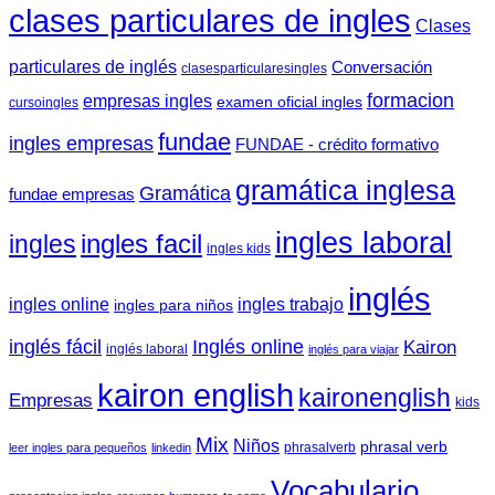
clases particulares de ingles
Clases
particulares de inglés
Conversación
clasesparticularesingles
formacion
empresas ingles
examen oficial ingles
cursoingles
fundae
ingles empresas
FUNDAE - crédito formativo
gramática inglesa
Gramática
fundae empresas
ingles laboral
ingles facil
ingles
ingles kids
inglés
ingles trabajo
ingles online
ingles para niños
inglés fácil
Inglés online
Kairon
inglés laboral
inglés para viajar
kairon english
kaironenglish
Empresas
kids
Mix
Niños
phrasal verb
phrasalverb
leer ingles para pequeños
linkedin
Vocabulario