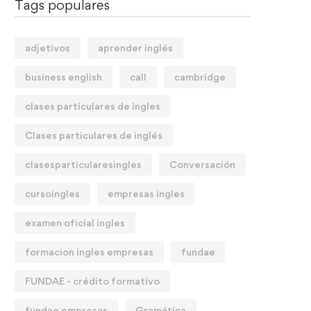
Tags populares
adjetivos
aprender inglés
business english
call
cambridge
clases particulares de ingles
Clases particulares de inglés
clasesparticularesingles
Conversación
cursoingles
empresas ingles
examen oficial ingles
formacion ingles empresas
fundae
FUNDAE - crédito formativo
fundae empresas
Gramática