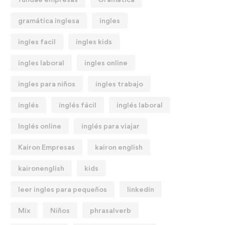
gramática inglesa
ingles
ingles facil
ingles kids
ingles laboral
ingles online
ingles para niños
ingles trabajo
inglés
inglés fácil
inglés laboral
Inglés online
inglés para viajar
Kairon Empresas
kairon english
kaironenglish
kids
leer ingles para pequeños
linkedin
Mix
Niños
phrasalverb