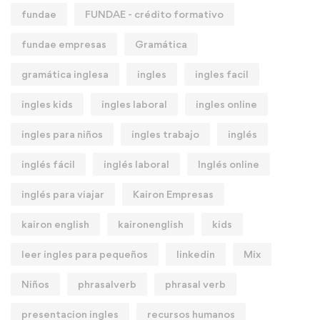
fundae
FUNDAE - crédito formativo
fundae empresas
Gramática
gramática inglesa
ingles
ingles facil
ingles kids
ingles laboral
ingles online
ingles para niños
ingles trabajo
inglés
inglés fácil
inglés laboral
Inglés online
inglés para viajar
Kairon Empresas
kairon english
kaironenglish
kids
leer ingles para pequeños
linkedin
Mix
Niños
phrasalverb
phrasal verb
presentacion ingles
recursos humanos