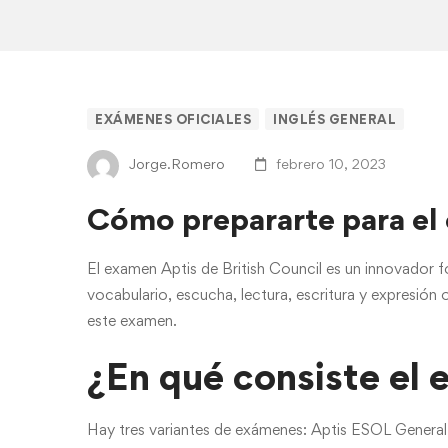
<strong>Cómo
EXÁMENES OFICIALES
INGLÉS GENERAL
prepararte
Jorge.Romero
febrero 10, 2023
para
Cómo prepararte para el
el
El examen Aptis de British Council es un innovador 
examen
vocabulario, escucha, lectura, escritura y expresión 
este examen.
Aptis</strong>
¿En qué consiste el
Hay tres variantes de exámenes: Aptis ESOL General 