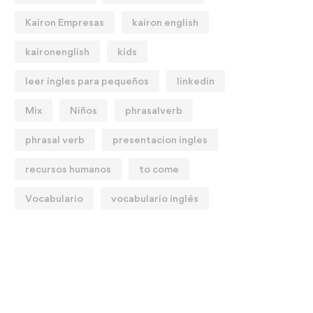
Kairon Empresas
kairon english
kaironenglish
kids
leer ingles para pequeños
linkedin
Mix
Niños
phrasalverb
phrasal verb
presentacion ingles
recursos humanos
to come
Vocabulario
vocabulario inglés