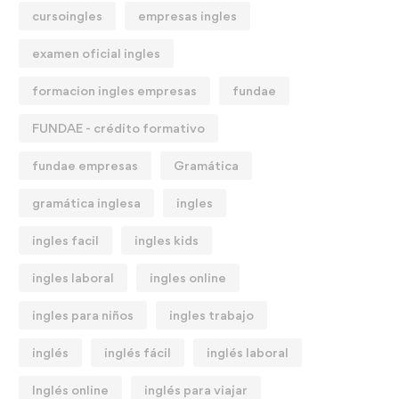
cursoingles
empresas ingles
examen oficial ingles
formacion ingles empresas
fundae
FUNDAE - crédito formativo
fundae empresas
Gramática
gramática inglesa
ingles
ingles facil
ingles kids
ingles laboral
ingles online
ingles para niños
ingles trabajo
inglés
inglés fácil
inglés laboral
Inglés online
inglés para viajar