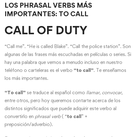
VERBS
LOS PHRASAL VERBS MÁS
IMPORTANTES: TO CALL
MÁS
CALL OF DUTY
IMPORTANTES:
TO
“Call me”. “He is called Blake”. “Call the police station”. Son
algunas de las frases más escuchadas en películas o series. Si
CALL
hay una palabra que vemos a menudo incluso en nuestro
teléfono o carteleras es el verbo
“to call”
. Te enseñamos
los más importantes.
“To call”
se traduce al español como
llamar, convocar,
entre otros, pero hoy queremos contarte acerca de los
distintos significados que puede adquirir este verbo al
convertirlo en
phrasal verb
( “
to call
” +
preposición/adverbio).