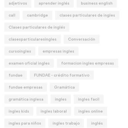
adjetivos
aprender inglés
business english
call
cambridge
clases particulares de ingles
Clases particulares de inglés
clasesparticularesingles
Conversación
cursoingles
empresas ingles
examen oficial ingles
formacion ingles empresas
fundae
FUNDAE - crédito formativo
fundae empresas
Gramática
gramática inglesa
ingles
ingles facil
ingles kids
ingles laboral
ingles online
ingles para niños
ingles trabajo
inglés