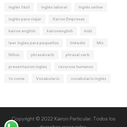
inglés fácil
inglés laboral
Inglés online
inglés para viajar
Kairon Empresas
kairon english
kaironenglish
kids
leer ingles para pequeños
linkedin
Mix
Niños
phrasalverb
phrasal verb
presentacion ingles
recursos humanos
to come
Vocabulario
vocabulario inglés
Copyright © 2022 Kairon Particular. Todos los
derechos reservados.