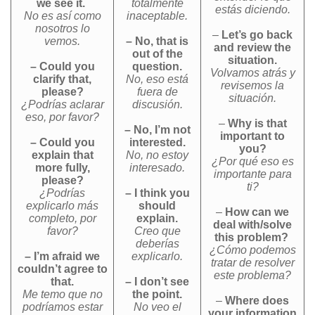
we see it.
totalmente
estás diciendo.
No es así como
inaceptable.
nosotros lo
–
Let’s go back
vemos.
– No, that is
and review the
out of the
situation.
– Could you
question.
Volvamos atrás y
clarify that,
No, eso está
revisemos la
please?
fuera de
situación.
¿Podrías aclarar
discusión.
eso, por favor?
–
Why is that
– No, I’m not
important to
– Could you
interested.
you?
explain that
No, no estoy
¿Por qué eso es
more fully,
interesado.
importante para
please?
ti?
¿Podrías
– I think you
explicarlo más
should
–
How can we
completo, por
explain.
deal with/solve
favor?
Creo que
this problem?
deberías
¿Cómo podemos
– I’m afraid we
explicarlo.
tratar de resolver
couldn’t agree to
este problema?
that.
– I don’t see
Me temo que no
the point.
–
Where does
podríamos estar
No veo el
your information