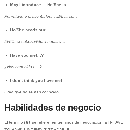
May I introduce … He/She is
…
Permítanme presentarles… Él/Ella es…
He/She heads our…
Él/Ella encabeza/lidera nuestro…
Have you met…?
¿Has conocido a…?
I don’t think you have met
Creo que no se han conocido…
Habilidades de negocio
El término
HIT
se refiere, en términos de negociación, a
H
-HAVE
TO HAVE,
I
-INTEND,
T
-TRADABLE.