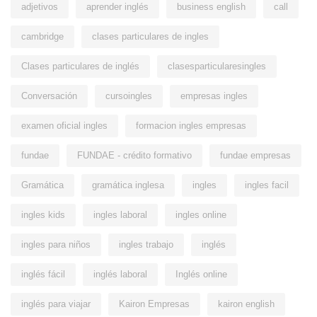
adjetivos
aprender inglés
business english
call
cambridge
clases particulares de ingles
Clases particulares de inglés
clasesparticularesingles
Conversación
cursoingles
empresas ingles
examen oficial ingles
formacion ingles empresas
fundae
FUNDAE - crédito formativo
fundae empresas
Gramática
gramática inglesa
ingles
ingles facil
ingles kids
ingles laboral
ingles online
ingles para niños
ingles trabajo
inglés
inglés fácil
inglés laboral
Inglés online
inglés para viajar
Kairon Empresas
kairon english