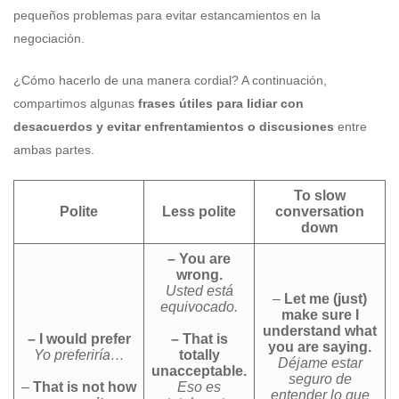
pequeños problemas para evitar estancamientos en la
negociación.
¿Cómo hacerlo de una manera cordial? A continuación,
compartimos algunas
frases útiles para lidiar con
desacuerdos y evitar enfrentamientos o discusiones
entre
ambas partes.
To slow
Polite
Less polite
conversation
down
– You are
wrong.
Usted está
–
Let me (just)
equivocado.
make sure I
understand what
– I would prefer
– That is
you are saying.
Yo preferiría…
totally
Déjame estar
unacceptable.
seguro de
–
That is not how
Eso es
entender lo que