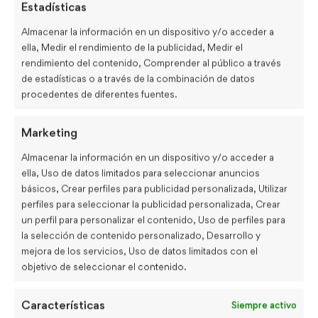
Estadísticas
Gramática
(29)
Almacenar la información en un dispositivo y/o acceder a
ella, Medir el rendimiento de la publicidad, Medir el
INGLÉS GENERAL
(73)
rendimiento del contenido, Comprender al público a través
de estadísticas o a través de la combinación de datos
Inglés laboral
(27)
procedentes de diferentes fuentes.
INGLÉS PARA VIAJAR
(9)
Marketing
KIDS
(46)
Almacenar la información en un dispositivo y/o acceder a
Phrasal Verbs
(10)
ella, Uso de datos limitados para seleccionar anuncios
básicos, Crear perfiles para publicidad personalizada, Utilizar
Series y Libros
(4)
perfiles para seleccionar la publicidad personalizada, Crear
un perfil para personalizar el contenido, Uso de perfiles para
Speaking
(6)
la selección de contenido personalizado, Desarrollo y
Tips General
(16)
mejora de los servicios, Uso de datos limitados con el
objetivo de seleccionar el contenido.
Uncategorized
(21)
Características
Siempre activo
Verbos Irregulares
(1)