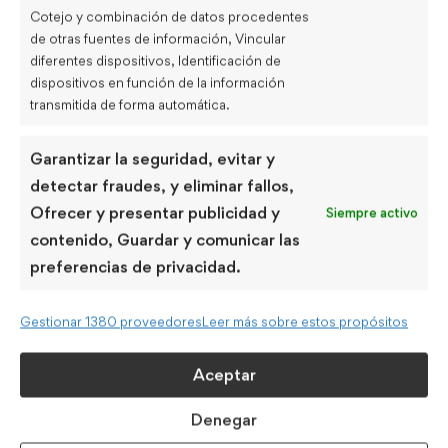
Cotejo y combinación de datos procedentes
Vocabulario
(31)
de otras fuentes de información, Vincular
diferentes dispositivos, Identificación de
dispositivos en función de la información
Últimas entradas
transmitida de forma automática.
Diferencias entre “much” y “many”
Garantizar la seguridad, evitar y
detectar fraudes, y eliminar fallos,
abril 29, 2024
Ofrecer y presentar publicidad y
UNCATEGORIZED
Siempre activo
contenido, Guardar y comunicar las
preferencias de privacidad.
Vocabulario medio ambiente y
sostenibilidad
Gestionar 1380 proveedores
Leer más sobre estos propósitos
UNCATEGORIZED
abril 18, 2024
Aceptar
Errores comunes en la gramática
Denegar
inglesa