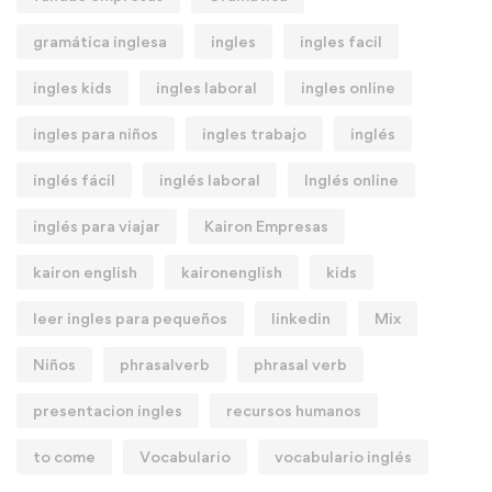
gramática inglesa
ingles
ingles facil
ingles kids
ingles laboral
ingles online
ingles para niños
ingles trabajo
inglés
inglés fácil
inglés laboral
Inglés online
inglés para viajar
Kairon Empresas
kairon english
kaironenglish
kids
leer ingles para pequeños
linkedin
Mix
Niños
phrasalverb
phrasal verb
presentacion ingles
recursos humanos
to come
Vocabulario
vocabulario inglés