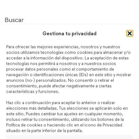
Buscar
Gestiona tu privacidad
Search
for:
Para ofrecer las mejores experiencias, nosotros y nuestros
socios utilizamos tecnologías como cookies para almacenar y/o
acceder a la información del dispositivo. La aceptación de estas
tecnologías nos permitirá a nosotros y a nuestros socios
Categorías
procesar datos personales como el comportamiento de
navegación o identificaciones únicas (IDs) en este sitio y mostrar
anuncios (no-) personalizados. No consentir o retirar el
consentimiento, puede afectar negativamente a ciertas
Adjetivos
(6)
características y funciones.
Blog
(41)
Haz clic a continuación para aceptar lo anterior o realizar
elecciones más detalladas. Tus elecciones se aplicarán solo en
EMPRESAS
(60)
este sitio. Puedes cambiar tus ajustes en cualquier momento,
incluso retirar tu consentimiento, utilizando los botones de la
Exámenes Oficiales
(8)
Política de cookies o haciendo clic en el icono de Privacidad
situado en la parte inferior de la pantalla.
FUNDAE
(17)