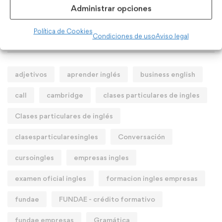
UNCATEGORIZED
abril 11, 2024
Administrar opciones
Política de Cookies
Condiciones de uso
Aviso legal
Tags populares
adjetivos
aprender inglés
business english
call
cambridge
clases particulares de ingles
Clases particulares de inglés
clasesparticularesingles
Conversación
cursoingles
empresas ingles
examen oficial ingles
formacion ingles empresas
fundae
FUNDAE - crédito formativo
fundae empresas
Gramática