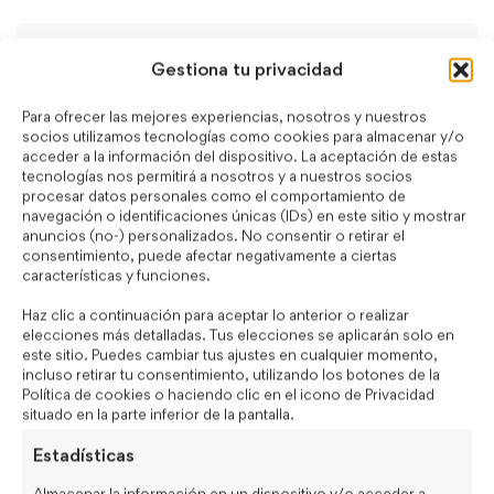
Search
for:
Gestiona tu privacidad
Para ofrecer las mejores experiencias, nosotros y nuestros
socios utilizamos tecnologías como cookies para almacenar y/o
Categorías
acceder a la información del dispositivo. La aceptación de estas
tecnologías nos permitirá a nosotros y a nuestros socios
procesar datos personales como el comportamiento de
Adjetivos
(6)
navegación o identificaciones únicas (IDs) en este sitio y mostrar
anuncios (no-) personalizados. No consentir o retirar el
Blog
(41)
consentimiento, puede afectar negativamente a ciertas
características y funciones.
EMPRESAS
(60)
Haz clic a continuación para aceptar lo anterior o realizar
elecciones más detalladas. Tus elecciones se aplicarán solo en
Exámenes Oficiales
(8)
este sitio. Puedes cambiar tus ajustes en cualquier momento,
incluso retirar tu consentimiento, utilizando los botones de la
FUNDAE
(17)
Política de cookies o haciendo clic en el icono de Privacidad
situado en la parte inferior de la pantalla.
Gramática
(29)
Estadísticas
INGLÉS GENERAL
(73)
Almacenar la información en un dispositivo y/o acceder a