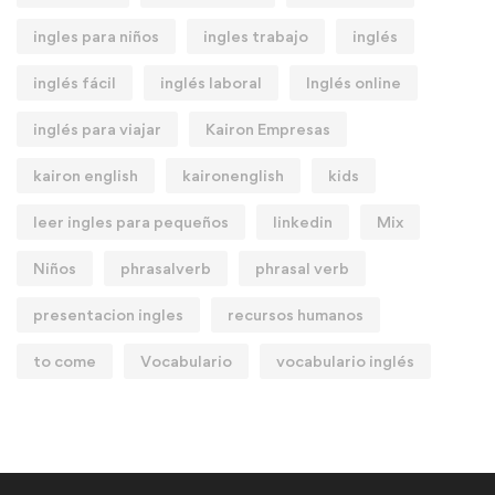
ingles para niños
ingles trabajo
inglés
inglés fácil
inglés laboral
Inglés online
inglés para viajar
Kairon Empresas
kairon english
kaironenglish
kids
leer ingles para pequeños
linkedin
Mix
Niños
phrasalverb
phrasal verb
presentacion ingles
recursos humanos
to come
Vocabulario
vocabulario inglés