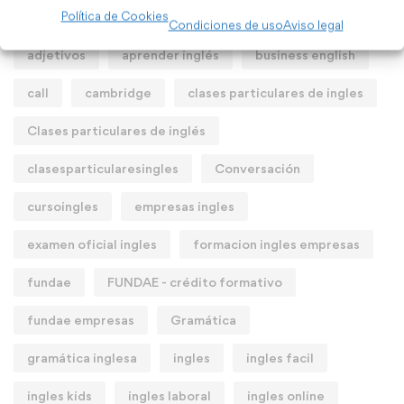
Política de Cookies
Condiciones de uso
Aviso legal
adjetivos
aprender inglés
business english
call
cambridge
clases particulares de ingles
Clases particulares de inglés
clasesparticularesingles
Conversación
cursoingles
empresas ingles
examen oficial ingles
formacion ingles empresas
fundae
FUNDAE - crédito formativo
fundae empresas
Gramática
gramática inglesa
ingles
ingles facil
ingles kids
ingles laboral
ingles online