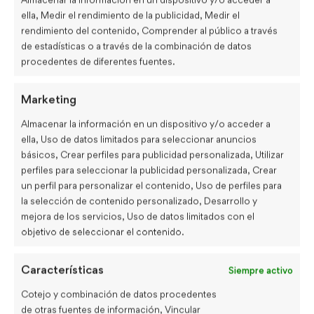
ella, Medir el rendimiento de la publicidad, Medir el
Inglés laboral
(27)
rendimiento del contenido, Comprender al público a través
INGLÉS PARA VIAJAR
(9)
de estadísticas o a través de la combinación de datos
procedentes de diferentes fuentes.
KIDS
(46)
Marketing
Phrasal Verbs
(10)
Almacenar la información en un dispositivo y/o acceder a
Series y Libros
(4)
ella, Uso de datos limitados para seleccionar anuncios
básicos, Crear perfiles para publicidad personalizada, Utilizar
Speaking
(6)
perfiles para seleccionar la publicidad personalizada, Crear
Tips General
(16)
un perfil para personalizar el contenido, Uso de perfiles para
la selección de contenido personalizado, Desarrollo y
Uncategorized
(21)
mejora de los servicios, Uso de datos limitados con el
objetivo de seleccionar el contenido.
Verbos Irregulares
(1)
Vocabulario
(31)
Características
Siempre activo
Cotejo y combinación de datos procedentes
de otras fuentes de información, Vincular