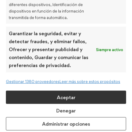
Últimas entradas
diferentes dispositivos, Identificación de
dispositivos en función de la información
transmitida de forma automática.
Diferencias entre “much” y “many”
abril 29, 2024
Garantizar la seguridad, evitar y
UNCATEGORIZED
detectar fraudes, y eliminar fallos,
Ofrecer y presentar publicidad y
Siempre activo
Vocabulario medio ambiente y
contenido, Guardar y comunicar las
sostenibilidad
preferencias de privacidad.
UNCATEGORIZED
abril 18, 2024
Gestionar 1380 proveedores
Leer más sobre estos propósitos
Errores comunes en la gramática
Aceptar
inglesa
UNCATEGORIZED
abril 11, 2024
Denegar
Administrar opciones
Tags populares