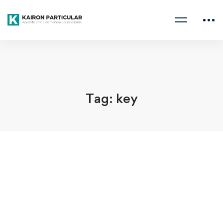
Home
key
Tag: key
agosto 1, 2022
¿Cuánto dura un título de inglés?