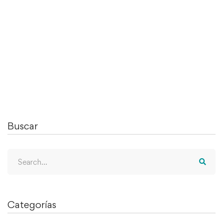
Siempre se ha considerado que el proceso de
cualquier aprendizaje debe …
Leer más
Buscar
Search
for:
Categorías