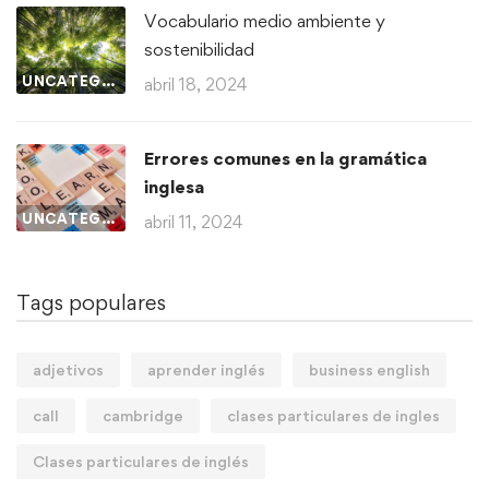
Vocabulario medio ambiente y
sostenibilidad
UNCATEGORIZED
abril 18, 2024
Errores comunes en la gramática
inglesa
UNCATEGORIZED
abril 11, 2024
Tags populares
adjetivos
aprender inglés
business english
call
cambridge
clases particulares de ingles
Clases particulares de inglés