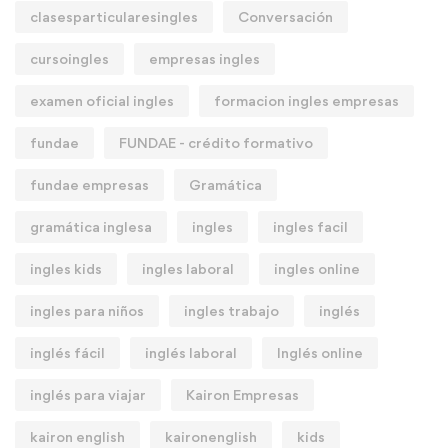
clasesparticularesingles
Conversación
cursoingles
empresas ingles
examen oficial ingles
formacion ingles empresas
fundae
FUNDAE - crédito formativo
fundae empresas
Gramática
gramática inglesa
ingles
ingles facil
ingles kids
ingles laboral
ingles online
ingles para niños
ingles trabajo
inglés
inglés fácil
inglés laboral
Inglés online
inglés para viajar
Kairon Empresas
kairon english
kaironenglish
kids