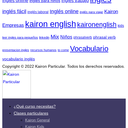
ingles trabajo
ingles online
ingles para niños
inglés fácil
Inglés online
Kairon
inglés laboral
inglés para viajar
kairon english
kaironenglish
Empresas
kids
Mix
Niños
phrasal verb
phrasalverb
leer ingles para pequeños
linkedin
Vocabulario
presentacion ingles
recursos humanos
to come
vocabulario inglés
Copyright © 2022 Kairon Particular. Todos los derechos reservados.
¿Qué curso necesitas?
Clases particulares
Kairon General
Kairon Kids