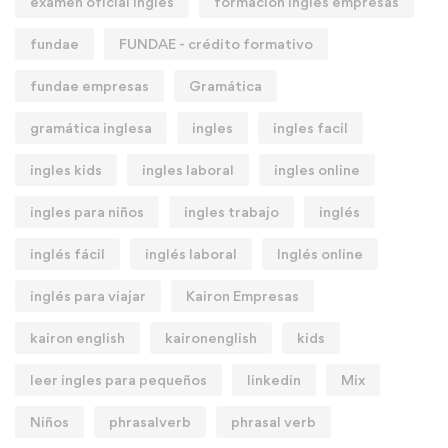
examen oficial ingles
formacion ingles empresas
fundae
FUNDAE - crédito formativo
fundae empresas
Gramática
gramática inglesa
ingles
ingles facil
ingles kids
ingles laboral
ingles online
ingles para niños
ingles trabajo
inglés
inglés fácil
inglés laboral
Inglés online
inglés para viajar
Kairon Empresas
kairon english
kaironenglish
kids
leer ingles para pequeños
linkedin
Mix
Niños
phrasalverb
phrasal verb