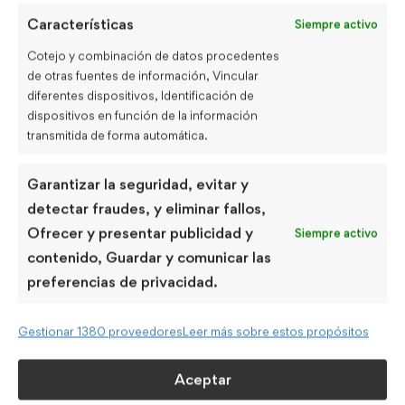
Características
Siempre activo
Cotejo y combinación de datos procedentes
de otras fuentes de información, Vincular
diferentes dispositivos, Identificación de
dispositivos en función de la información
clases particulares de ingles
,
diario en inglés
,
inglés
,
transmitida de forma automática.
kairon
,
kairon english
,
kairon particular
,
Vocabulario
Garantizar la seguridad, evitar y
Share this post
detectar fraudes, y eliminar fallos,
Ofrecer y presentar publicidad y
Siempre activo
contenido, Guardar y comunicar las
preferencias de privacidad.
¿Cuándo añadir el -ed a los verbos
Gestionar 1380 proveedores
Leer más sobre estos propósitos
regulares?
Aceptar