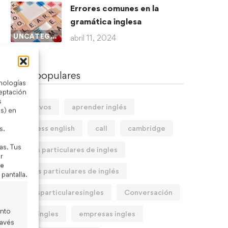
Errores comunes en la
gramática inglesa
UNCATEGORIZED
abril 11, 2024
Tags populares
cnologías
ceptación
s
adjetivos
aprender inglés
s) en
business english
call
cambridge
s.
as. Tus
clases particulares de ingles
r
de
Clases particulares de inglés
 pantalla.
clasesparticularesingles
Conversación
ento
cursoingles
empresas ingles
ravés