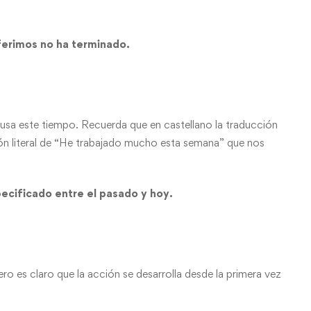
ar fallos, Ofrecer y presentar publicidad y
Siempre
nido, Guardar y comunicar las preferencias de
ferimos no ha terminado.
cidad.
 usa este tiempo. Recuerda que en castellano la traducción
ión literal de “He trabajado mucho esta semana” que nos
pecificado entre el pasado y hoy.
ro es claro que la acción se desarrolla desde la primera vez