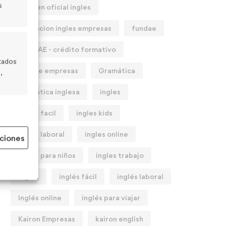
s
examen oficial ingles
formacion ingles empresas
fundae
FUNDAE - crédito formativo
itados
fundae empresas
Gramática
,
gramática inglesa
ingles
 el
ingles facil
ingles kids
ingles laboral
ingles online
ciones
 activo
ingles para niños
ingles trabajo
inglés
inglés fácil
inglés laboral
Inglés online
inglés para viajar
Kairon Empresas
kairon english