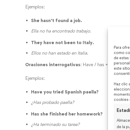
Ejemplos:
She hasn’t found a job.
Ella no ha encontrado trabajo.
They have not been to Italy.
Para ofr
como coo
Ellos no han estado en Italia.
de estas
personal
Oraciones interrogativas
: Have / has + sujeto +
este siti
consenti
Ejemplos:
Haz clic 
eleccione
Have you tried Spanish paella?
momento, 
cookies o
¿Has probado paella?
Estadí
Has she finished her homework?
Almacen
¿Ha terminado su tarea?
de la p