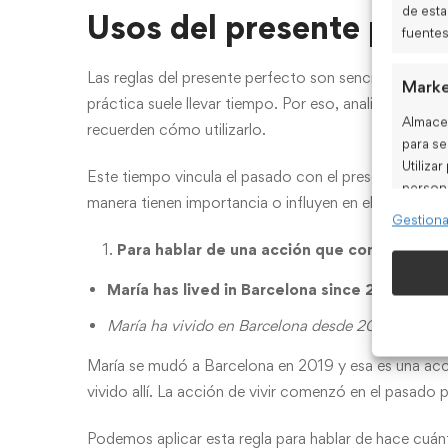
de esta
Usos del presente perf
fuentes
Las reglas del presente perfecto son sencillas y sole
Marke
práctica suele llevar tiempo. Por eso, analizaremo
Almacen
recuerden cómo utilizarlo.
para se
Utiliza
Este tiempo vincula el pasado con el presente. Seña
persona
manera tienen importancia o influyen en el presente.
persona
Gestiona
objetiv
Para hablar de una acción que comenzó en 
Carac
María has lived in Barcelona since 2019.
Cotejo
María ha vivido en Barcelona desde 2019.
informa
María se mudó a Barcelona en 2019 y esa es una acc
disposi
automát
vivido allí. La acción de vivir comenzó en el pasado
Podemos aplicar esta regla para hablar de hace cuán
Garant