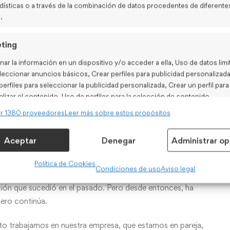
dísticas o a través de la combinación de datos procedentes de diferente
ecto
.
mos entenderlas inmediatamente. Pero la aplicación en la
ting
s detenidamente cada uso y pensaremos ejemplos que nos
ar la información en un dispositivo y/o acceder a ella, Uso de datos lim
leccionar anuncios básicos, Crear perfiles para publicidad personalizada
r perfiles para seleccionar la publicidad personalizada, Crear un perfil para
la eventos que sucedieron en el pasado pero que de alguna
lizar el contenido, Uso de perfiles para la selección de contenido
lizado, Desarrollo y mejora de los servicios, Uso de datos limitados con
r 1380 proveedores
Leer más sobre estos propósitos
o de seleccionar el contenido.
el pasado pero continúa en el presente.
Aceptar
Denegar
Administrar op
terísticas
Siempre
Política de Cookies
 y combinación de datos procedentes de otras fuentes de
Condiciones de uso
Aviso legal
ción, Vincular diferentes dispositivos, Identificación de
ión que sucedió en el pasado. Pero desde entonces, ha
tivos en función de la información transmitida de forma
ica.
 pero continúa.
to trabajamos en nuestra empresa, que estamos en pareja,
izar la seguridad, evitar y detectar fraudes, y