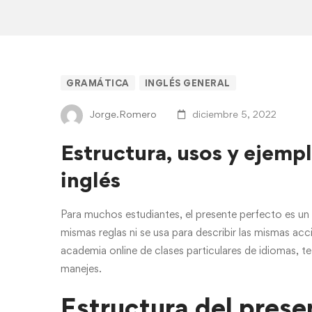
<strong>Estructura,
GRAMÁTICA
INGLÉS GENERAL
usos
Jorge.Romero
diciembre 5, 2022
y
Estructura, usos y ejemp
ejemplos
inglés
del
Para muchos estudiantes, el presente perfecto es un
mismas reglas ni se usa para describir las mismas ac
Presente
academia online de clases particulares de idiomas
, t
Perfecto
manejes.
en
Estructura del prese