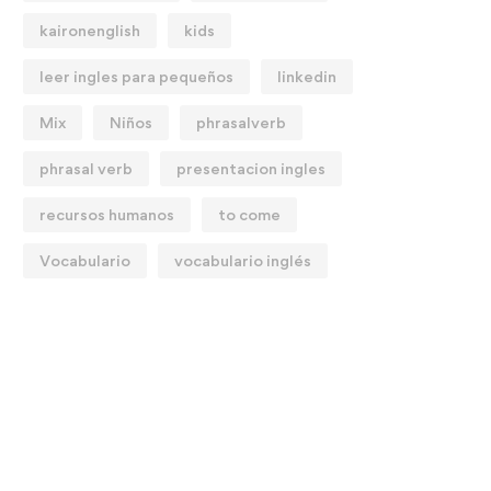
kaironenglish
kids
 activo
leer ingles para pequeños
linkedin
Mix
Niños
phrasalverb
phrasal verb
presentacion ingles
recursos humanos
to come
Vocabulario
vocabulario inglés