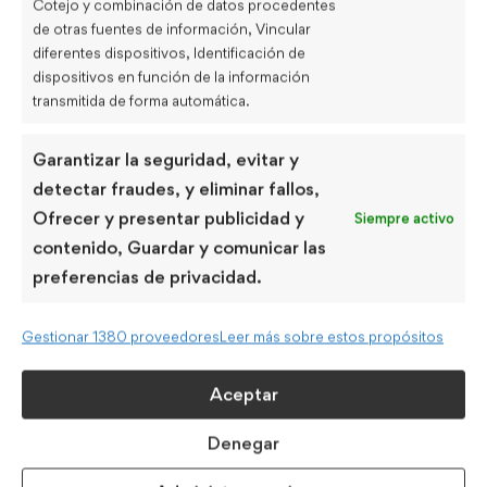
Cotejo y combinación de datos procedentes
¡
Súmate a la experiencia Kairon
!
de otras fuentes de información, Vincular
diferentes dispositivos, Identificación de
email en inglés
dispositivos en función de la información
transmitida de forma automática.
Share this post
Garantizar la seguridad, evitar y
detectar fraudes, y eliminar fallos,
Ofrecer y presentar publicidad y
Siempre activo
contenido, Guardar y comunicar las
preferencias de privacidad.
Tongue twisters: aprende
trabalenguas en inglés
Gestionar 1380 proveedores
Leer más sobre estos propósitos
Aceptar
Denegar
Preposiciones de movimiento en