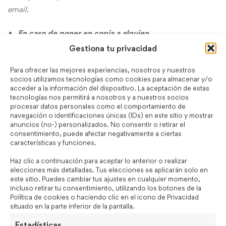
email.
En caso de poner en copia a alguien
Gestiona tu privacidad
I copied my coordinator John in this email.
Para ofrecer las mejores experiencias, nosotros y nuestros
I have copied my coworker Jason in this email.
socios utilizamos tecnologías como cookies para almacenar y/o
acceder a la información del dispositivo. La aceptación de estas
tecnologías nos permitirá a nosotros y a nuestros socios
Cierre
procesar datos personales como el comportamiento de
navegación o identificaciones únicas (IDs) en este sitio y mostrar
Please let me know if you have any questions.
anuncios (no-) personalizados. No consentir o retirar el
consentimiento, puede afectar negativamente a ciertas
características y funciones.
I look forward to hearing from you soon.
Haz clic a continuación para aceptar lo anterior o realizar
I look forward to your reply.
elecciones más detalladas. Tus elecciones se aplicarán solo en
este sitio. Puedes cambiar tus ajustes en cualquier momento,
incluso retirar tu consentimiento, utilizando los botones de la
No sólo un email,
Política de cookies o haciendo clic en el icono de Privacidad
situado en la parte inferior de la pantalla.
¿verdad?
Estadísticas