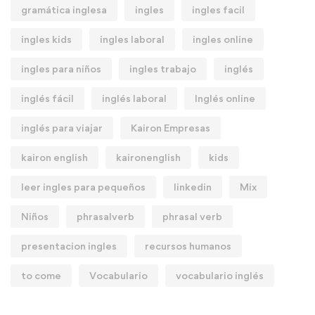
gramática inglesa
ingles
ingles facil
ingles kids
ingles laboral
ingles online
ingles para niños
ingles trabajo
inglés
inglés fácil
inglés laboral
Inglés online
inglés para viajar
Kairon Empresas
kairon english
kaironenglish
kids
leer ingles para pequeños
linkedin
Mix
Niños
phrasalverb
phrasal verb
presentacion ingles
recursos humanos
to come
Vocabulario
vocabulario inglés