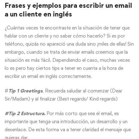
ejemplos
Frases y ejemplos para escribir un email
a un cliente en inglés
para
¿Cuántas veces te encontraste en la situación de tener que
escribir
hablar con un cliente y no saber cómo hacerlo? Si es por
un
teléfono, quizás no apareció una duda sino ¡miles de ellas! Sin
embargo, cuando se trata de enviar emails creemos que la
email
situación es más fácil. Dependiendo el caso, muchas veces
lo es pero hay ciertos tips a tener en cuenta a la hora de
a
escribir un email en inglés correctamente.
un
#
Tip 1 Greetings
. Recuerda saludar al comenzar (Dear
cliente
Sir/Madam) y al finalizar (Best regards/ Kind regards)
en
#Tip 2 Estructura.
Por más corto que sea el email, es
importante que tenga una introducción, un desarrollo y un
inglés
desenlace. De esta forma va a tener claridad el mensaje que
quieras dar.