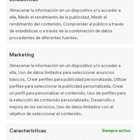
Almacenar la información en un dispositivo y/o acceder a
Te hemos dejado coletillas que puedes utilizar en tu email
ella, Medir el rendimiento de la publicidad, Medir el
para hablar con clientes o con compañeros de trabajo.
rendimiento del contenido, Comprender al público a través
Recuerda que dentro de nuestros planes de estudio creamos
de estadísticas o a través de la combinación de datos
el programa
Kairon Empresas
en donde nos enfocamos
procedentes de diferentes fuentes.
pura y exclusivamente en
Business English
.
Marketing
En cada clase, profesores altamente capacitados adaptan el
Almacenar la información en un dispositivo y/o acceder a
contenido en base a tus objetivos y necesidades, así como
ella, Uso de datos limitados para seleccionar anuncios
también la flexibilidad horaria.
básicos, Crear perfiles para publicidad personalizada, Utilizar
perfiles para seleccionar la publicidad personalizada, Crear
Te damos la posibilidad de bonificar tus cursos ya que
un perfil para personalizar el contenido, Uso de perfiles para
trabajamos junto con
FUNDAE
. Si aún tiene dudas,
la selección de contenido personalizado, Desarrollo y
escríbenos pinchando
aquí
para un asesoramiento
mejora de los servicios, Uso de datos limitados con el
objetivo de seleccionar el contenido.
personalizado o rellena el siguiente
formulario
para que
estudiemos tu caso. También nos podéis encontrar a través
Características
de nuestro
LinkedIn
.
Siempre activo