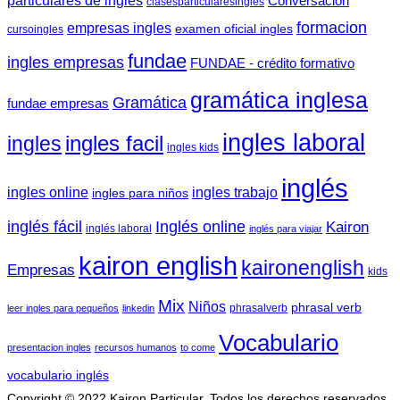
particulares de inglés
Conversación
clasesparticularesingles
formacion
empresas ingles
examen oficial ingles
cursoingles
fundae
ingles empresas
FUNDAE - crédito formativo
gramática inglesa
Gramática
fundae empresas
ingles laboral
ingles facil
ingles
ingles kids
inglés
ingles trabajo
ingles online
ingles para niños
inglés fácil
Inglés online
Kairon
inglés laboral
inglés para viajar
kairon english
kaironenglish
Empresas
kids
Mix
Niños
phrasal verb
phrasalverb
leer ingles para pequeños
linkedin
Vocabulario
presentacion ingles
recursos humanos
to come
vocabulario inglés
Copyright © 2022 Kairon Particular. Todos los derechos reservados.